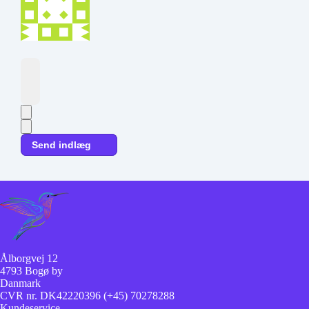
Send indlæg
Ålborgvej 12
4793 Bogø by
Danmark
CVR nr. DK42220396
(+45) 70278288
Kundeservice