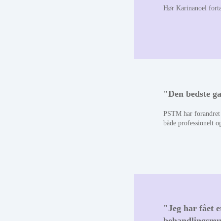
Hør Karinanoel fort
"Den bedste ga
PSTM har forandret m
både professionelt o
"Jeg har fået e
behandlingsmu