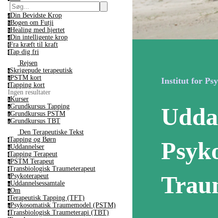
Din Bevidste Krop
d
Bogen om Futji
b
Healing med hjertet
h
Din intelligente krop
d
Fra kræft til kraft
f
Tap dig fri
t
Rejsen
Skrigepude terapeutisk
s
PSTM kort
p
Institut for Ps
Tapping kort
t
Ingen resultater
Kurser
k
Grundkursus Tapping
Udda
g
Grundkursus PSTM
g
Grundkursus TBT
g
Den Terapeutiske Tekst
Tapping og Børn
t
Psyk
Uddannelser
u
Tapping Terapeut
t
PSTM Terapeut
p
Transbiologisk Traumeterapeut
t
Trau
Psykoterapeut
p
Uddannelsessamtale
u
Om
o
Terapeutisk Tapping (TFT)
t
Psykosomatisk Traumemodel (PSTM)
p
Transbiologisk Traumeterapi (TBT)
t