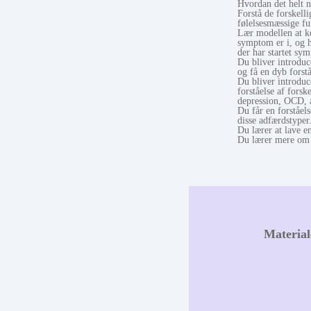
Hvordan det helt n
Forstå de forskell
følelsesmæssige fu
Lær modellen at ken
symptom er i, og h
der har startet sy
Du bliver introduc
og få en dyb forstå
Du bliver introduc
forståelse af fors
depression, OCD,
Du får en forståel
disse adfærdstyper
Du lærer at lave en
Du lærer mere om 
Material