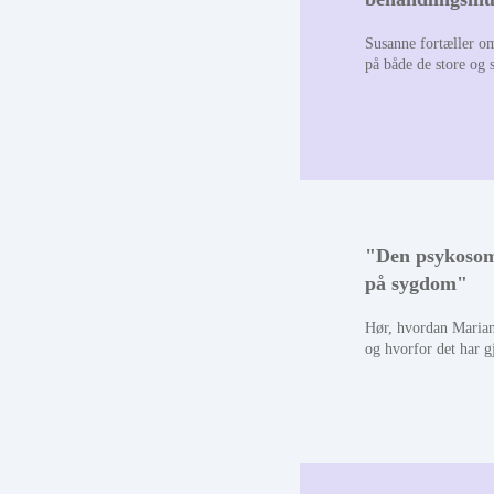
Susanne fortæller o
på både de store og
"Den psykosom
på sygdom"
Hør, hvordan Maria
og hvorfor det har g