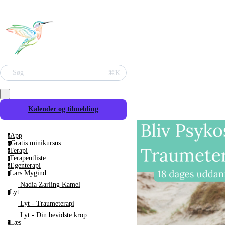
Søg
⌘K
Kalender og tilmelding
App
a
Gratis minikursus
g
Terapi
t
Terapeutliste
t
Egenterapi
e
Lars Mygind
l
Nadia Zarling Kamel
Lyt
l
Lyt - Traumeterapi
Lyt - Din bevidste krop
Læs
l