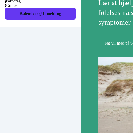
Foredrag
Lær at hjæl
f
Om os
o
følelsesmæs
Kalender og tilmelding
symptomer
Jeg vil med på 