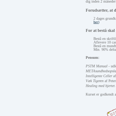
dig inden 2 måneder 
Forudsætter, at d
2 dages grund
her
)
For at bestå skal
Bestå en skriftl
Aflevere 10 ca
Bestå en mundt
Min. 90% delta
Pensum:
PSTM Manual
- udl
METAsundhedsopsla
Intelligente Celler
af
Væk Tigeren
af
Pete
Healing med hjertet
Kurset er godkend