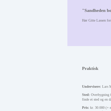
"Sandheden bo
Hør Gitte Lassen for
Praktisk
Undervisere:
Lars M
Sted:
Overbygning fo
finde et sted og en d
Pris:
kr. 30.000 (+ e