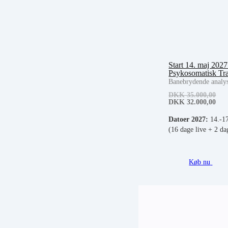
Start 14. maj 202
Psykosomatisk Tra
Banebrydende analys
DKK
35.000,00
DKK
32.000,00
Datoer 2027:
14.-17
(16 dage live + 2 da
Køb nu