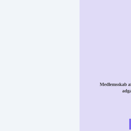
Medlemsskab a
adga