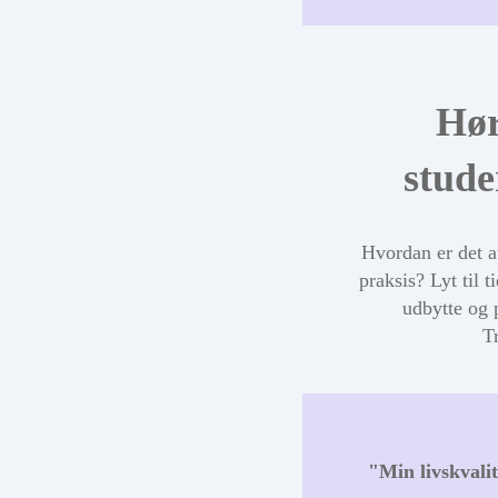
Hør
stude
Hvordan er det a
praksis? Lyt til t
udbytte og 
T
"Min livskvalit