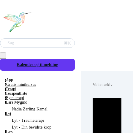
Søg
⌘K
Kalender og tilmelding
App
a
Video-arkiv
Gratis minikursus
g
Terapi
t
Terapeutliste
t
Egenterapi
e
Lars Mygind
l
Nadia Zarling Kamel
Lyt
l
Lyt - Traumeterapi
Lyt - Din bevidste krop
Læs
l