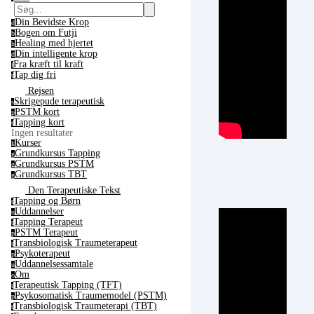
Din Bevidste Krop
d
Bogen om Futji
b
Healing med hjertet
h
Din intelligente krop
d
Fra kræft til kraft
f
Tap dig fri
t
Rejsen
Skrigepude terapeutisk
s
PSTM kort
p
Tapping kort
t
Ingen resultater
Kurser
k
Grundkursus Tapping
g
Grundkursus PSTM
g
Grundkursus TBT
g
Den Terapeutiske Tekst
Tapping og Børn
t
Uddannelser
u
Tapping Terapeut
t
PSTM Terapeut
p
Transbiologisk Traumeterapeut
t
Psykoterapeut
p
Uddannelsessamtale
u
Om
o
Terapeutisk Tapping (TFT)
t
Psykosomatisk Traumemodel (PSTM)
p
Transbiologisk Traumeterapi (TBT)
t