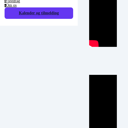
Foredrag
f
Om os
o
Kalender og tilmelding