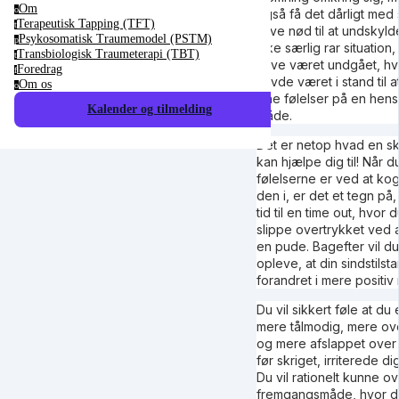
Om
o
også få det dårligt med 
Terapeutisk Tapping (TFT)
t
blive nød til at undskylde.
Psykosomatisk Traumemodel (PSTM)
p
ikke særlig rar situation
Transbiologisk Traumeterapi (TBT)
t
have været undgået, hv
Foredrag
f
havde været i stand til 
Om os
o
sine følelser på en hen
Kalender og tilmelding
måde.
Det er netop hvad en s
kan hjælpe dig til! Når du
følelserne er ved at kog
den i, er det et tegn på,
tid til en time out, hvor 
slippe overtrykket ved a
en pude. Bagefter vil du
opleve, at din sindstilst
forandret i mere positiv 
Du vil sikkert føle at du 
mere tålmodig, mere o
og mere afslappet over
før skriget, irriterede dig
Du vil rationelt kunne o
fremgangsmåde, hvor d