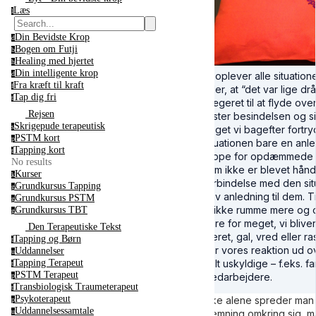
Læs
l
Din Bevidste Krop
d
Bogen om Futji
b
Healing med hjertet
h
Din intelligente krop
Vi oplever alle situation
d
Fra kræft til kraft
f
føler, at “det var lige dr
Tap dig fri
t
bægeret til at flyde over
Rejsen
mister besindelsen og s
Skrigepude terapeutisk
s
noget vi bagefter fortry
PSTM kort
p
situationen bare en anled
Tapping kort
t
slippe for opdæmmede f
No results
som ikke er blevet håndt
Kurser
k
forbindelse med den sit
Grundkursus Tapping
g
gav anledning til dem. Ti
Grundkursus PSTM
g
vi ikke rumme mere og d
Grundkursus TBT
g
bare for meget, vi bliver 
Den Terapeutiske Tekst
riteret, gal, vred eller 
Tapping og Børn
t
går vores reaktion ud 
Uddannelser
u
helt uskyldige – f.eks. fa
Tapping Terapeut
t
PSTM Terapeut
medarbejdere.
p
Transbiologisk Traumeterapeut
t
Psykoterapeut
Ikke alene spreder man 
p
Uddannelsessamtale
stemning omkring sig, 
u