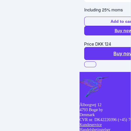
Including 25% moms
Add to car
Buy no
Price
DKK
124
Buy no
Ålborgvej 12
4793 Bogø by
Denmark
CVR nr. DK42220396
(+45) 
Kundeservice
Handelsbetingelser