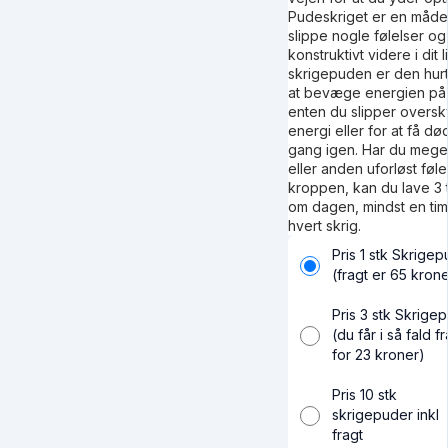
Pudeskriget er en måde
slippe nogle følelser 
konstruktivt videre i dit li
skrigepuden er den hur
at bevæge energien på
enten du slipper overs
energi eller for at få dø
gang igen. Har du meg
eller anden uforløst føle
kroppen, kan du lave 3 ti
om dagen, mindst en ti
hvert skrig.
Pris 1 stk Skrige
(fragt er 65 kron
Pris 3 stk Skrige
(du får i så fald f
for 23 kroner)
Pris 10 stk
skrigepuder inkl
fragt