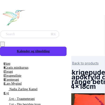
⌘K
Search
Kalender og tilmelding
Back to products
App
a
Gratis minikursus
g
Skrigepud
Terapi
t
kapokfyld 
Terapeutliste
t
orange bet
Egenterapi
e
Lars Mygind
14x18cm
l
Nadia Zarling Kamel
Lyt
l
Lyt - Traumeterapi
Lyt - Din bevidste krop