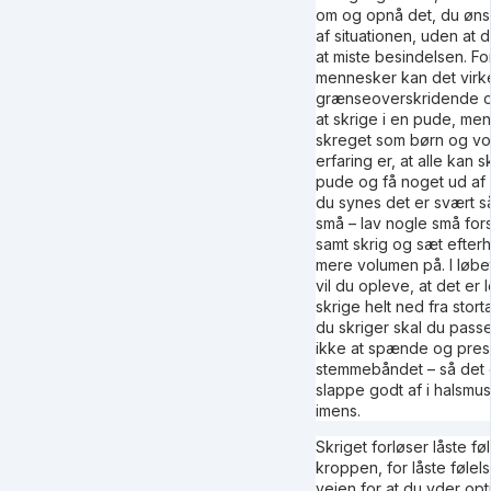
om og opnå det, du øn­s
af situationen, uden at
at miste besindelsen. F
mennesker kan det virk
grænseoverskridende og 
at skrige i en pude, men 
skreget som børn og vo
erfaring er, at alle kan s
pude og få noget ud af 
du synes det er svært så 
små – lav nogle små fors
samt skrig og sæt efte
mere volumen på. I løbet 
vil du opleve, at det er l
skrige helt ned fra stor
du skriger skal du pass
ikke at spænde og pre
stemmebåndet – så det er
slappe godt af i halsmu
imens.
Skriget forløser låste føl
kroppen, for låste følelse
vejen for at du yder opti