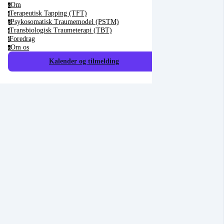
Om
o
Terapeutisk Tapping (TFT)
t
Psykosomatisk Traumemodel (PSTM)
p
Transbiologisk Traumeterapi (TBT)
t
Foredrag
f
Om os
o
Kalender og tilmelding