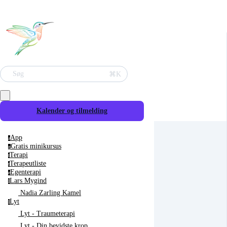
⌘K
Søg
Kalender og tilmelding
App
a
Gratis minikursus
g
Terapi
t
Terapeutliste
t
Egenterapi
e
Lars Mygind
l
Nadia Zarling Kamel
Lyt
l
Lyt - Traumeterapi
Lyt - Din bevidste krop