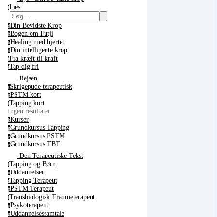
Læs
l
Din Bevidste Krop
d
Bogen om Futji
b
Healing med hjertet
h
Din intelligente krop
d
Fra kræft til kraft
f
Tap dig fri
t
Rejsen
Skrigepude terapeutisk
s
PSTM kort
p
Tapping kort
t
Ingen resultater
Kurser
k
Grundkursus Tapping
g
Grundkursus PSTM
g
Grundkursus TBT
g
Den Terapeutiske Tekst
Tapping og Børn
t
Uddannelser
u
Tapping Terapeut
t
PSTM Terapeut
p
Transbiologisk Traumeterapeut
t
Psykoterapeut
p
Uddannelsessamtale
u