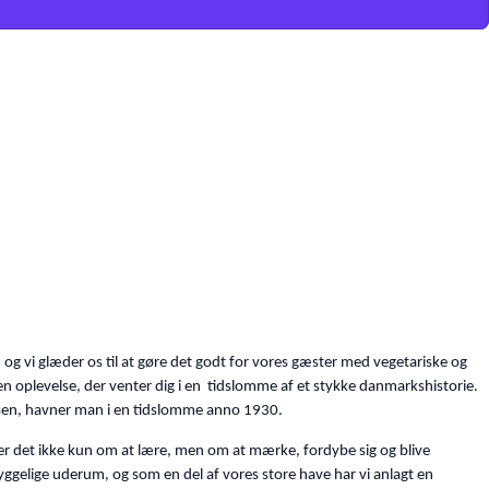
, og vi glæder os til at gøre det godt for vores gæster med vegetariske og
en oplevelse, der venter dig i en tidslomme af et stykke danmarkshistorie.
adsen, havner man i en tidslomme anno 1930.
er det ikke kun om at lære, men om at mærke, fordybe sig og blive
hyggelige uderum, og som en del af vores store have har vi anlagt en