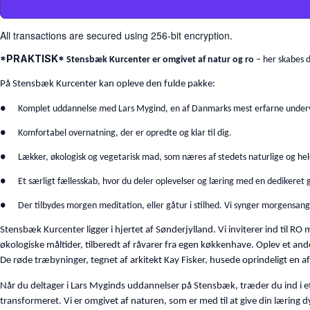
All transactions are secured using 256-bit encryption.
*PRAKTISK*
Stensbæk Kurcenter er omgivet af natur og ro
– her skabes 
På Stensbæk Kurcenter kan opleve den fulde pakke:
● Komplet uddannelse med Lars Mygind, en af Danmarks mest erfarne undervis
● Komfortabel overnatning, der er opredte og klar til dig.
● Lækker, økologisk og vegetarisk mad, som næres af stedets naturlige og hel
● Et særligt fællesskab, hvor du deler oplevelser og læring med en dedikeret 
● Der tilbydes morgen meditation, eller gåtur i stilhed. Vi synger morgensa
Stensbæk Kurcenter ligger i hjertet af Sønderjylland. Vi inviterer ind til RO
økologiske måltider, tilberedt af råvarer fra egen køkkenhave. Oplev et and
De røde træbyninger, tegnet af arkitekt Kay Fisker, husede oprindeligt en
Når du deltager i Lars Myginds uddannelser på Stensbæk, træder du ind i 
transformeret. Vi er omgivet af naturen, som er med til at give din læring 