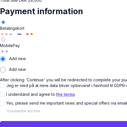
Total due
DKK
29,000
Payment information
Betalingskort
MobilePay
Add new
Add new
After clicking 'Continue' you will be redirected to complete your pu
Jeg er med på at mine data bliver opbevaret i henhold til GDPR
I understand and agree to
the terms
Yes, please send me important news and special offers via emai
Unsubscribe any time.