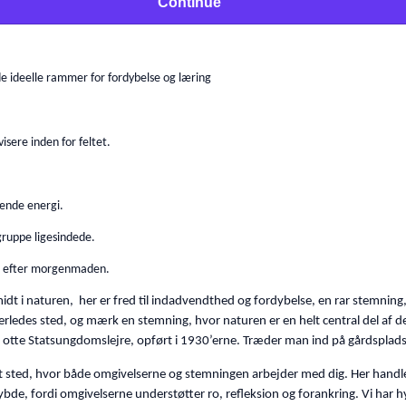
Continue
de ideelle rammer for fordybelse og læring
ere inden for feltet.
ende energi.
gruppe ligesindede.
ng efter morgenmaden.
 midt i naturen, her er fred til indadvendthed og fordybelse, en rar stemning
erledes sted, og mærk en stemning, hvor naturen er en helt central del af d
 af otte Statsungdomslejre, opført i 1930’erne. Træder man ind på gårdspl
et sted, hvor både omgivelserne og stemningen arbejder med dig. Her handl
dybde, fordi omgivelserne understøtter ro, refleksion og forankring. Vi har 