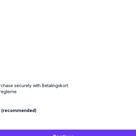
rchase securely with Betalingskort.
-reglerne
l
(recommended)