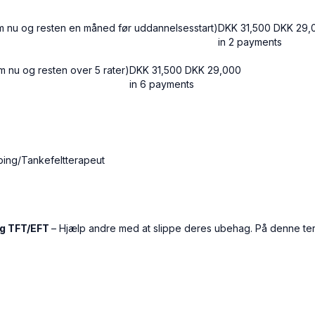
itum nu og resten en måned før uddannelsesstart)
DKK 31,500
DKK
29,
in 2 payments
um nu og resten over 5 rater)
DKK 31,500
DKK
29,000
in 6 payments
pping/Tankefeltterapeut
ng TFT/EFT
– Hjælp andre med at slippe deres ubehag. På denne terap