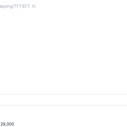
Denne uddannelse forudsætter at du har 2 dages grundkursus i Tapping/TFT/EFT. Hvor og hvornår har du taget dette?
29,000