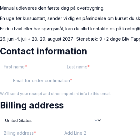
Manual udleveres den første dag på overbygning.
En uge før kursusstart, sender vi dig en påmindelse om kurset du sk
Er du i tvivl eller har spørgsmål, kan du altid kontakte os på kontor@i
26. juni-4. juli + 28.-29. august 2027- Stensbæk: 9 +2 dage Bliv Ta
Contact information
First name
Last name
Email for order confirmation
We'll send your receipt and other important info to this email.
Billing address
Billing address
Add Line 2