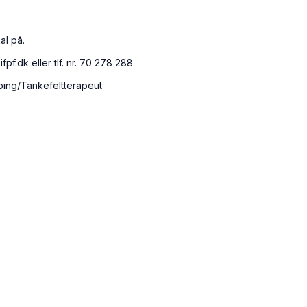
al på.
fpf.dk eller tlf. nr. 70 278 288
pping/Tankefeltterapeut