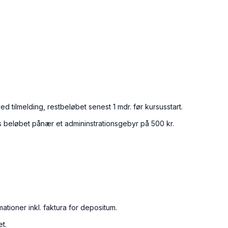
 tilmelding, restbeløbet senest 1 mdr. før kursusstart.
s beløbet pånær et admininstrationsgebyr på 500 kr.
ationer inkl. faktura for depositum.
et.