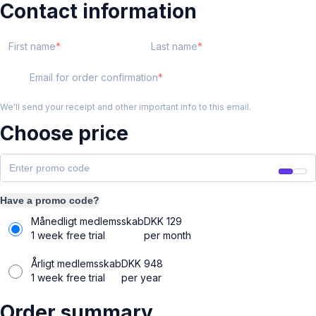
Contact information
First name
Last name
Email for order confirmation
We'll send your receipt and other important info to this email.
Choose price
Have a promo code?
Månedligt medlemsskab
DKK
129
1 week free trial
per month
Årligt medlemsskab
DKK
948
1 week free trial
per year
Order summary