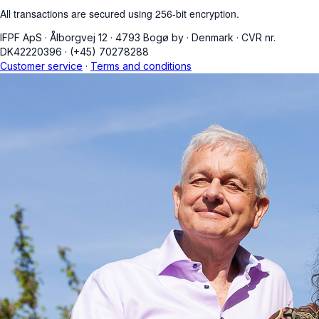
All transactions are secured using 256-bit encryption.
IFPF ApS
·
Ålborgvej 12
·
4793 Bogø by
·
Denmark
·
CVR nr.
DK42220396
·
(+45) 70278288
Customer service
·
Terms and conditions