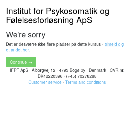
Institut for Psykosomatik og
Følelsesforløsning ApS
We're sorry
Det er desværre ikke flere pladser på dette kursus -
tilmeld dig
et andet her.
Continue →
IFPF ApS
·
Ålborgvej 12
·
4793 Bogø by
·
Denmark
·
CVR nr.
DK42220396
·
(+45) 70278288
Customer service
·
Terms and conditions