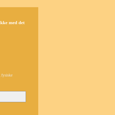
bakke med det
 fysiske