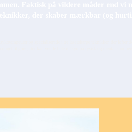
mmen. Faktisk på vildere måder end vi n
eknikker, der skaber mærkbar (og hurti
oterapeuter og specialiserede i tre laserskarpe teknikker, der løfter det
 noget til gode, der kan vende hele dit syn på fysisk og mental sundhe