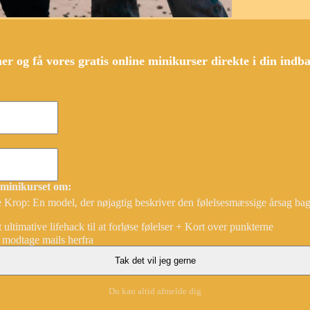
her og få vores gratis online minikurser direkte i din ind
 minikurset om:
 Krop: En model, der nøjagtig beskriver den følelsesmæssige årsag bag
ultimative lifehack til at forløse følelser + Kort over punkterne
e modtage mails herfra
Du kan altid afmelde dig