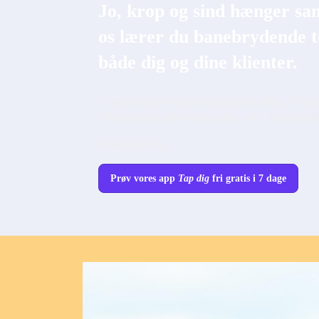
Jo, krop og sind hænger sa
os lærer du banebrydende t
både dig og dine klienter.
Vi hedder Lars Mygind og Nadia Zarling. Vi er psyk
Måske har du hørt om dem før – hvis ikke, har du
Velkommen til.
Prøv vores app
Tap dig
fri gratis i 7 dage