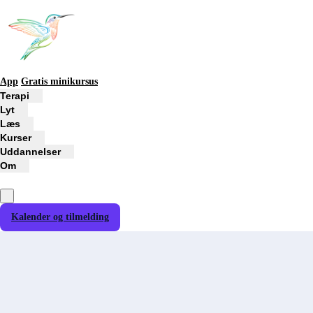
App
Gratis minikursus
Terapi
Lyt
Læs
Kurser
Uddannelser
Om
Kalender og tilmelding