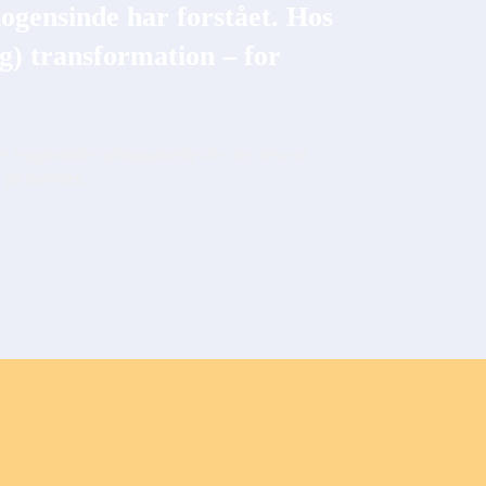
ogensinde har forstået. Hos
g) transformation – for
 terapeutiske helingsarbejde til et nyt niveau.
d på hovedet.