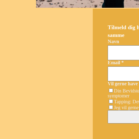
Tilmeld dig 
samme
Navn
Email *
Vil gerne have
Din Bevidste
symptomer
Tapping: Det 
Jeg vil gern